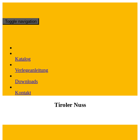
Skip
to
content
Toggle navigation
Katalog
Verlegeanleitung
Downloads
Kontakt
Tiroler Nuss