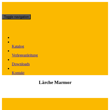
Skip
to
content
Toggle navigation
Katalog
Verlegeanleitung
Downloads
Kontakt
Lärche Marmor